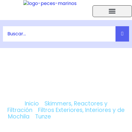
Ir
al
contenido
Acuarios Accesorios
Peces y Corales
Ayuda F.A.Q.
COMPRAR COMLINE REEFPACK 250
– TUNZE ONLINE
Inicio
/
Skimmers, Reactores y
Filtración
/
Filtros Exteriores, Interiores y de
Mochila
/
Tunze
/ Comline Reefpack 250 –
Tunze