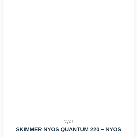
ORIGINAL
ACTUAL
ERA:
ES:
777,96€.
586,85€.
Nyos
SKIMMER NYOS QUANTUM 220 – NYOS