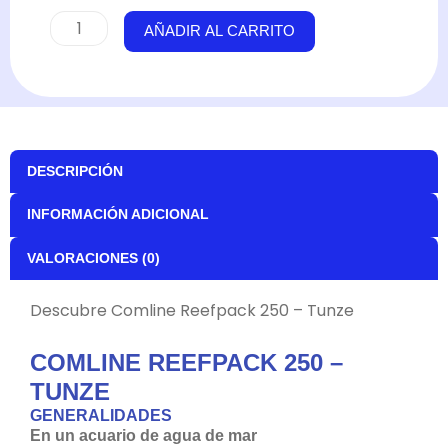
Comline
AÑADIR AL CARRITO
Reefpack
250
-
Tunze
cantidad
DESCRIPCIÓN
INFORMACIÓN ADICIONAL
VALORACIONES (0)
Descubre Comline Reefpack 250 – Tunze
COMLINE REEFPACK 250 –
TUNZE
GENERALIDADES
En un acuario de agua de mar