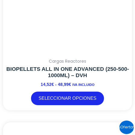
la
página
de
producto
Cargas Reactores
BIOPELLETS ALL IN ONE ADVANCED (250-500-
1000ML) – DVH
14,52
€
-
48,99
€
IVA INCLUIDO
SELECCIONAR OPCIONES
EL
EL
¡Oferta!
PRECIO
PRECIO