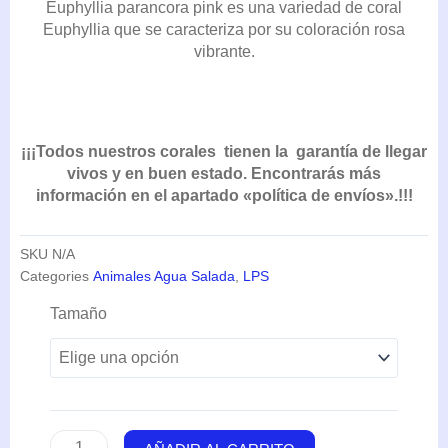
Euphyllia parancora pink es una variedad de coral
DESDE
Euphyllia que se caracteriza por su coloración rosa
66,55€
vibrante.
HASTA
175,45€
¡¡¡Todos nuestros corales tienen la garantía de llegar
vivos y en buen estado. Encontrarás más
información en el apartado «política de envíos».!!!
SKU
N/A
Categories
Animales Agua Salada
,
LPS
Euphyllia
Tamaño
Parancora
Pink
cantidad