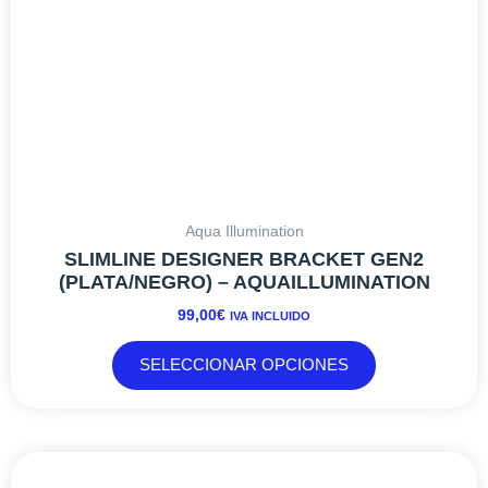
en
la
página
de
producto
Aqua Illumination
SLIMLINE DESIGNER BRACKET GEN2
(PLATA/NEGRO) – AQUAILLUMINATION
99,00
€
IVA INCLUIDO
SELECCIONAR OPCIONES