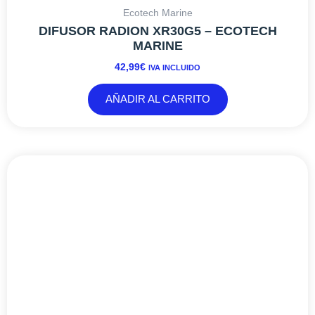
Ecotech Marine
DIFUSOR RADION XR30G5 – ECOTECH
MARINE
42,99
€
IVA INCLUIDO
AÑADIR AL CARRITO
Este
producto
tiene
múltiples
variantes.
Las
opciones
se
pueden
elegir