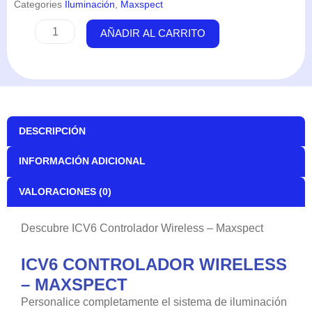
Categories
Iluminación
,
Maxspect
ICV6
AÑADIR AL CARRITO
Controlador
Wireless
-
Maxspect
cantidad
DESCRIPCIÓN
INFORMACIÓN ADICIONAL
VALORACIONES (0)
Descubre ICV6 Controlador Wireless – Maxspect
ICV6 CONTROLADOR WIRELESS
– MAXSPECT
Personalice completamente el sistema de iluminación