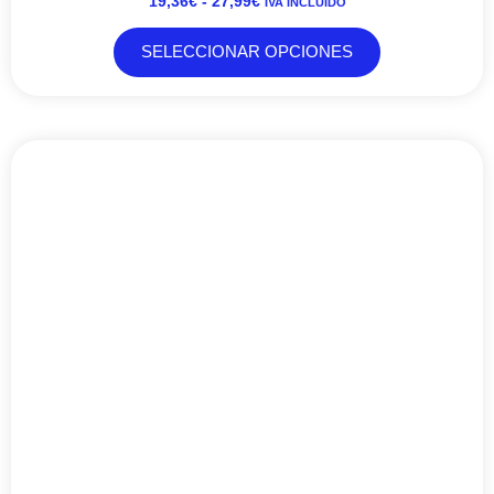
19,36
€
-
27,99
€
IVA INCLUIDO
SELECCIONAR OPCIONES