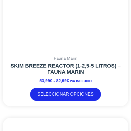
la
página
de
producto
Fauna Marin
SKIM BREEZE REACTOR (1-2,5-5 LITROS) –
FAUNA MARIN
53,99
€
-
82,99
€
IVA INCLUIDO
SELECCIONAR OPCIONES
RANGO
Este
DE
producto