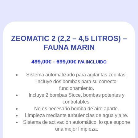
una mejor limpieza.
Modelo
: Capacidad 2,2 litros, Capacidad 4,5 litros.
SKU
N/A
Categories
Fauna Marin
,
Reactores
,
Skimmers, Reactores y
Filtración
Tags
fauna marin
,
reactor
,
zeolita
ZeoMatic
Modelo
2
(2,2
-
4,5
litros)
-
AÑADIR AL CARRITO
Fauna
Marin
cantidad