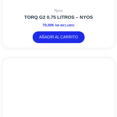
Comida de Peces y Corales
NATURAL GREEN SEAWEED (23GR) – FAUNA
MARIN
9,08
€
IVA INCLUIDO
AÑADIR AL CARRITO