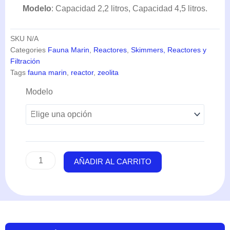
DESCRIPCIÓN
INFORMACIÓN ADICIONAL
VALORACIONES (0)
Descubre ZeoMatic 2 (2,2 – 4,5 litros) – Fauna Marin
ZEOMATIC 2 (2,2 – 4,5 LITROS) –
FAUNA MARIN
Los filtros de zeolita clásicos deben limpiarse
laboriosamente a mano todos los días. La
limpieza automática es prácticamente imposible
debido al diseño de techo abierto.
Con Fauna Marin Zeomatic hemos abordado
este problema y hemos desarrollado un sistema
completo que funciona automáticamente y que