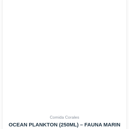
Comida Corales
OCEAN PLANKTON (250ML) – FAUNA MARIN
21,99
€
IVA INCLUIDO
AÑADIR AL CARRITO