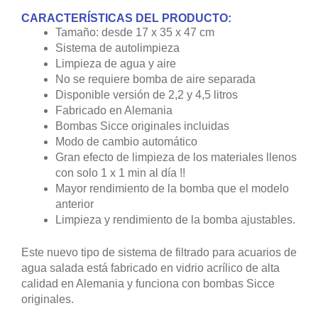
originales.
El caudal y el rendimiento de limpieza se pueden
ajustar en la bomba según sea necesario.
Se requiere un temporizador opcional para la
operación de limpieza.
El Zeomatic está diseñado para su uso en cuencas
filtrantes, con una capacidad de hasta 4 litros de
zeolita.
Hay dos bombas en el filtro, una para operación
normal (operación continua) y otra para el proceso de
lavado.
La bomba de enjuague y limpieza debe ser controlada
por un temporizador (no incluido) una o dos veces al
día durante aproximadamente 1 minuto.