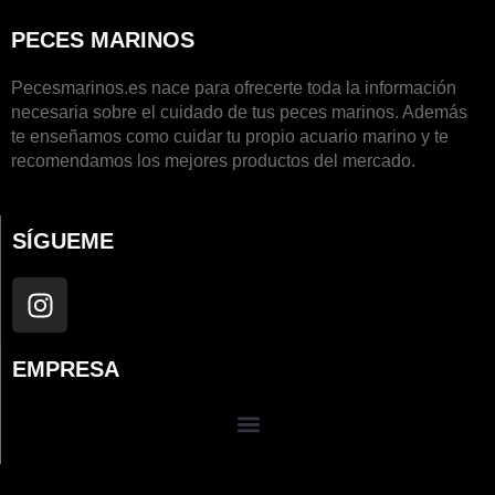
PECES MARINOS
Pecesmarinos.es nace para ofrecerte toda la información
necesaria sobre el cuidado de tus peces marinos. Además
te enseñamos como cuidar tu propio acuario marino y te
recomendamos los mejores productos del mercado.
SÍGUEME
I
n
s
EMPRESA
t
a
g
r
a