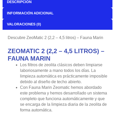
se encarga de la limpieza diaria de la zeolita de
forma automática.
CARACTERÍSTICAS DEL PRODUCTO:
Tamaño: desde 17 x 35 x 47 cm
Sistema de autolimpieza
Limpieza de agua y aire
No se requiere bomba de aire separada
Disponible versión de 2,2 y 4,5 litros
Fabricado en Alemania
Bombas Sicce originales incluidas
Modo de cambio automático
Gran efecto de limpieza de los materiales llenos
con solo 1 x 1 min al día !!
Mayor rendimiento de la bomba que el modelo
anterior
Limpieza y rendimiento de la bomba ajustables.
Este nuevo tipo de sistema de filtrado para acuarios de
agua salada está fabricado en vidrio acrílico de alta
calidad en Alemania y funciona con bombas Sicce