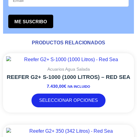
ME SUSCRIBO
PRODUCTOS RELACIONADOS
Este
producto
tiene
Acuarios Agua Salada
múltiples
REEFER G2+ S-1000 (1000 LITROS) – RED SEA
variantes.
7.430,00
€
IVA INCLUIDO
Las
opciones
SELECCIONAR OPCIONES
se
pueden
elegir
en
Este
la
producto
página