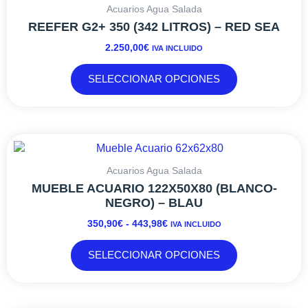
tiene
Acuarios Agua Salada
de
múltiples
REEFER G2+ 350 (342 LITROS) – RED SEA
producto
variantes.
2.250,00
€
IVA INCLUIDO
Las
opciones
SELECCIONAR OPCIONES
se
pueden
elegir
en
RANGO
Este
la
DE
producto
página
PRECIOS:
tiene
Acuarios Agua Salada
de
DESDE
múltiples
MUEBLE ACUARIO 122X50X80 (BLANCO-
producto
350,90€
variantes.
NEGRO) – BLAU
HASTA
Las
350,90
€
-
443,98
€
IVA INCLUIDO
443,98€
opciones
se
SELECCIONAR OPCIONES
pueden
elegir
en
la