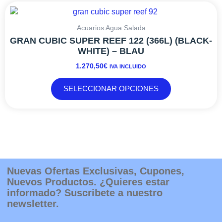
Este
página
producto
de
tiene
Acuarios Agua Salada
producto
múltiples
GRAN CUBIC SUPER REEF 122 (366L) (BLACK-
variantes.
WHITE) – BLAU
Las
1.270,50
€
IVA INCLUIDO
opciones
se
SELECCIONAR OPCIONES
pueden
elegir
en
la
página
de
producto
Nuevas Ofertas Exclusivas, Cupones,
Nuevos Productos. ¿Quieres estar
informado? Suscribete a nuestro
newsletter.