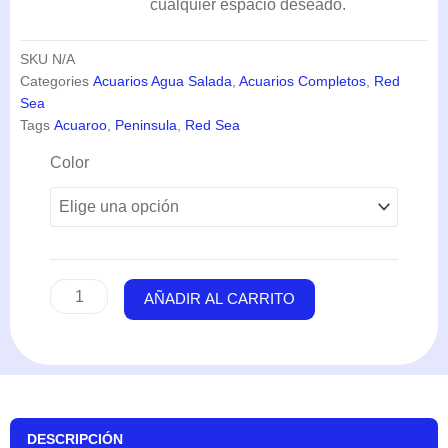
cualquier espacio deseado.
SKU
N/A
Categories
Acuarios Agua Salada
,
Acuarios Completos
,
Red
Sea
Tags
Acuaroo
,
Peninsula
,
Red Sea
Reefer
Color
Peninsula
G2+
350
(350
Litros)
-
AÑADIR AL CARRITO
Red
Sea
cantidad
DESCRIPCIÓN