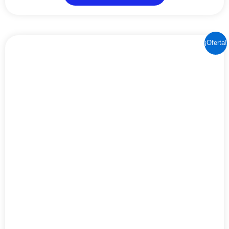
EL
EL
¡Oferta!
PRECIO
PRECIO
ORIGINAL
ACTUAL
ERA:
ES:
114,98€.
102,85€.