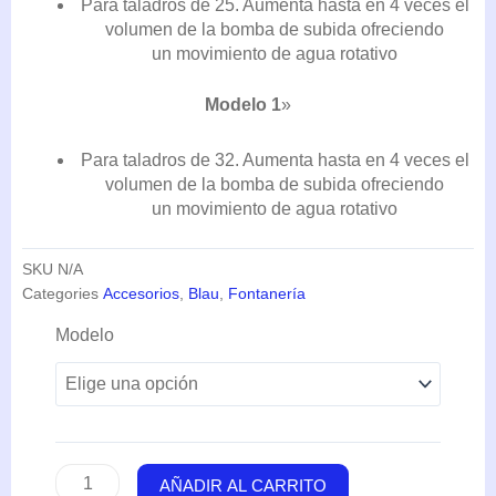
Para taladros de 25. Aumenta hasta en 4 veces el
volumen de la bomba de subida ofreciendo
un movimiento de agua rotativo
Modelo 1
»
Para taladros de 32. Aumenta hasta en 4 veces el
volumen de la bomba de subida ofreciendo
un movimiento de agua rotativo
SKU
N/A
Categories
Accesorios
,
Blau
,
Fontanería
Rotative
Modelo
Eductor
(1/2"-3/4"-1")
-
Blau
cantidad
AÑADIR AL CARRITO