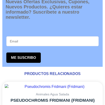
Nuevas Ofertas Exclusivas, Cupones,
Nuevos Productos. ¿Quieres estar
informado? Suscribete a nuestro
newsletter.
ME SUSCRIBO
PRODUCTOS RELACIONADOS
RANGO
Este
DE
producto
PRECIOS:
tiene
Animales Agua Salada
DESDE
múltiples
PSEUDOCHROMIS FRIDMANI (FRIDMANI)
54,45€
variantes.