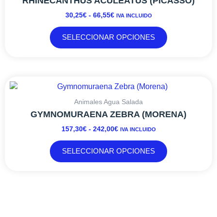
RHINECANTHUS ACULEATUS (PICASSO)
producto
30,25€
variantes.
30,25
€
-
66,55
€
IVA INCLUIDO
HASTA
Las
66,55€
opciones
SELECCIONAR OPCIONES
se
pueden
elegir
en
RANGO
Este
la
DE
producto
página
PRECIOS:
tiene
Animales Agua Salada
de
DESDE
múltiples
GYMNOMURAENA ZEBRA (MORENA)
producto
157,30€
variantes.
157,30
€
-
242,00
€
IVA INCLUIDO
HASTA
Las
242,00€
opciones
SELECCIONAR OPCIONES
se
pueden
elegir
en
la
página