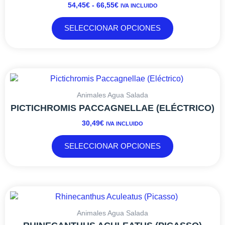
54,45
€
-
66,55
€
IVA INCLUIDO
HASTA
Las
66,55€
opciones
SELECCIONAR OPCIONES
se
pueden
elegir
en
Este
la
producto
página
tiene
Animales Agua Salada
de
múltiples
PICTICHROMIS PACCAGNELLAE (ELÉCTRICO)
producto
variantes.
30,49
€
IVA INCLUIDO
Las
opciones
SELECCIONAR OPCIONES
se
pueden
elegir
en
RANGO
Este
la
DE
producto
página
PRECIOS:
tiene
Animales Agua Salada
de
DESDE
múltiples