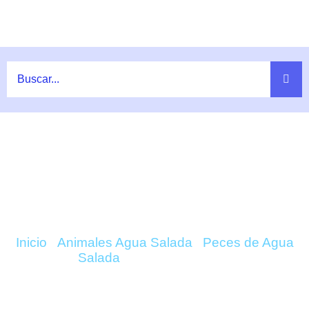
Ir
al
contenido
COMPRAR SIGANUS VIRGATUS
ONLINE
Inicio
/
Animales Agua Salada
/
Peces de Agua
Salada
/ Siganus Virgatus