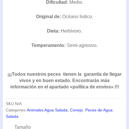
Dificultad:
Medio.
DESDE
50,85€
Original de:
Océano Índico.
HASTA
133,10€
Dieta:
Herbívoro.
Temperamento:
Semi-agresivo.
¡¡¡Todos nuestros peces tienen la garantía de llegar
vivos y en buen estado. Encontrarás más
información en el apartado «política de envíos».!!!
SKU
N/A
Categories
Animales Agua Salada
,
Conejo
,
Peces de Agua
Salada
Siganus
Tamaño