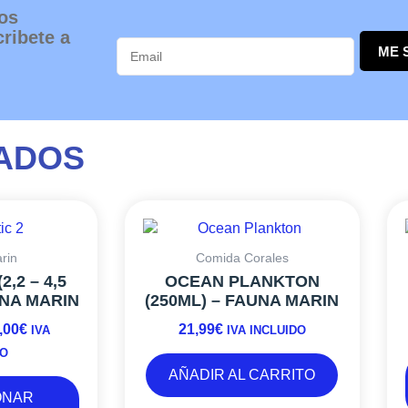
os
ribete a
ME 
ADOS
Este
RANGO
producto
DE
tiene
PRECIOS:
rin
Comida Corales
múltiples
DESDE
2,2 – 4,5
OCEAN PLANKTON
variantes.
499,00€
UNA MARIN
(250ML) – FAUNA MARIN
Las
HASTA
,00
€
21,99
€
opciones
IVA
IVA INCLUIDO
699,00€
se
DO
pueden
AÑADIR AL CARRITO
elegir
ONAR