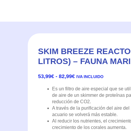
SKIM BREEZE REACTOR 
LITROS) – FAUNA MAR
RANGO
53,99
€
-
82,99
€
IVA INCLUIDO
DE
PRECIOS:
Es un filtro de aire especial que se uti
DESDE
de aire de un skimmer de proteínas para
53,99€
reducción de CO2.
HASTA
A través de la purificación del aire de
82,99€
acuario se volverá más estable.
Al reducir los nutrientes, el crecimien
crecimiento de los corales aumenta.