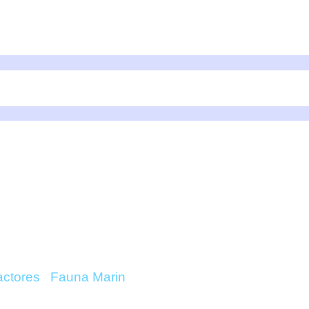
ZE REACTOR (1-2,5-5 
A MARIN ONLINE
ctores
/
Fauna Marin
/ Skim Breeze Reactor (1-2,5-5