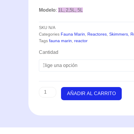
Modelo
:
1L, 2,5L, 5L
SKU
N/A
Categories
Fauna Marin
,
Reactores
,
Skimmers, Re
Tags
fauna marin
,
reactor
Skim
Cantidad
Breeze
Reactor
(1-
2,5-
5
litros)
AÑADIR AL CARRITO
-
Fauna
Marin
cantidad