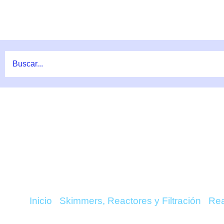
Ir
al
contenido
COMPRAR SKIM BREE
FAUN
Inicio
/
Skimmers, Reactores y Filtración
/
Rea