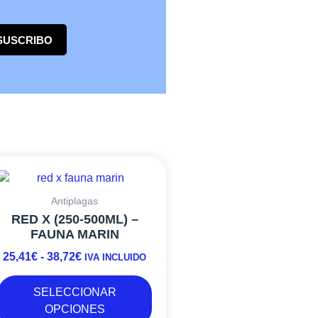
SUSCRIBO
Este
RANGO
producto
DE
tiene
PRECIOS:
Antiplagas
múltiples
DESDE
RED X (250-500ML) –
variantes.
25,41€
FAUNA MARIN
Las
HASTA
25,41
€
-
38,72
€
opciones
IVA INCLUIDO
38,72€
se
pueden
SELECCIONAR
elegir
OPCIONES