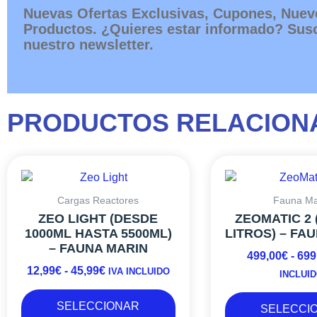
Nuevas Ofertas Exclusivas, Cupones, Nuev
Productos. ¿Quieres estar informado? Susc
nuestro newsletter.
PRODUCTOS RELACION
Este
RANGO
producto
DE
tiene
PRECIOS:
Cargas Reactores
Fauna Ma
múltiples
DESDE
ZEO LIGHT (DESDE
ZEOMATIC 2 (
variantes.
12,99€
1000ML HASTA 5500ML)
LITROS) – FA
Las
– FAUNA MARIN
HASTA
499,00
€
-
699
opciones
45,99€
12,99
€
-
45,99
€
se
IVA INCLUIDO
INCLUI
pueden
elegir
SELECCIONAR
SELECCI