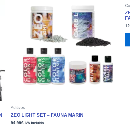
Ca
Z
F
12
Aditivos
N
ZEO LIGHT SET – FAUNA MARIN
94,99
€
IVA incluido