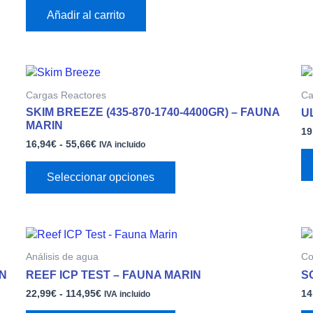
Añadir al carrito
Rango
Este
de
producto
Cargas Reactores
Ca
precios:
tiene
desde
SKIM BREEZE (435-870-1740-4400GR) – FAUNA
U
múltiples
16,94€
MARIN
19
variantes.
hasta
16,94
€
-
55,66
€
55,66€
IVA incluido
Las
opciones
Seleccionar opciones
se
pueden
elegir
en
Rango
Este
la
de
producto
página
Análisis de agua
Co
precios:
tiene
desde
de
IN
REEF ICP TEST – FAUNA MARIN
S
múltiples
22,99€
producto
22,99
€
-
114,95
€
14
variantes.
hasta
IVA incluido
114,95€
Las