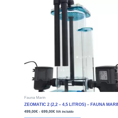
de
producto
precios:
tiene
desde
múltiples
499,00€
variantes.
hasta
699,00€
Las
opciones
se
pueden
elegir
en
la
página
de
producto
Fauna Marin
ZEOMATIC 2 (2,2 – 4,5 LITROS) – FAUNA MARI
499,00
€
-
699,00
€
IVA incluido