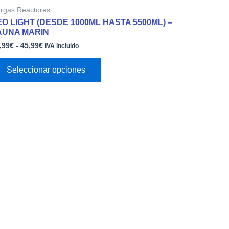
de
producto
rgas Reactores
precios:
tiene
desde
EO LIGHT (DESDE 1000ML HASTA 5500ML) –
múltiples
12,99€
AUNA MARIN
variantes.
hasta
,99
€
-
45,99
€
45,99€
IVA incluido
Las
opciones
Seleccionar opciones
se
pueden
elegir
en
la
página
de
producto