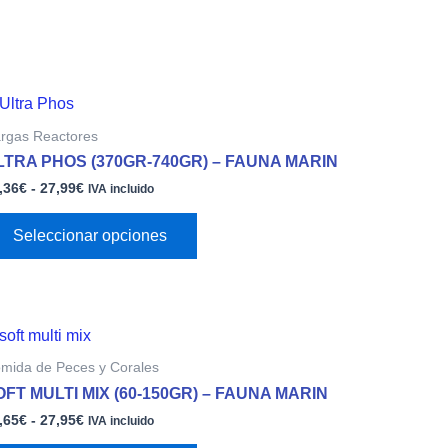
Rango
Este
de
producto
rgas Reactores
precios:
tiene
desde
LTRA PHOS (370GR-740GR) – FAUNA MARIN
múltiples
19,36€
,36
€
-
27,99
€
variantes.
hasta
IVA incluido
27,99€
Las
opciones
Seleccionar opciones
se
pueden
elegir
en
Rango
Este
la
de
producto
página
mida de Peces y Corales
precios:
tiene
desde
de
OFT MULTI MIX (60-150GR) – FAUNA MARIN
múltiples
14,65€
producto
,65
€
-
27,95
€
variantes.
hasta
IVA incluido
27,95€
Las