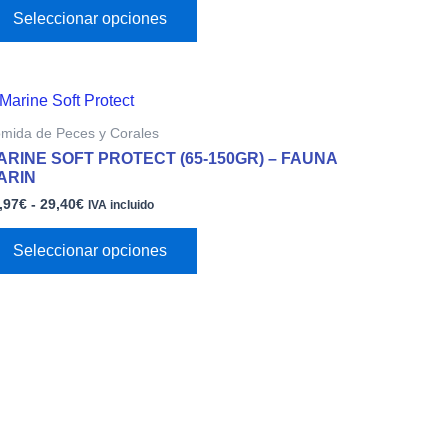
opciones
Seleccionar opciones
se
pueden
elegir
Rango
Este
en
de
producto
la
mida de Peces y Corales
precios:
tiene
página
desde
ARINE SOFT PROTECT (65-150GR) – FAUNA
múltiples
15,97€
de
ARIN
variantes.
hasta
producto
,97
€
-
29,40
€
29,40€
IVA incluido
Las
opciones
Seleccionar opciones
se
pueden
elegir
en
la
página
de
producto