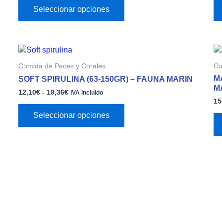
opciones
Seleccionar opciones
se
pueden
elegir
Rango
Este
en
de
producto
la
Comida de Peces y Corales
Co
precios:
tiene
página
desde
M
SOFT SPIRULINA (63-150GR) – FAUNA MARIN
múltiples
12,10€
de
M
12,10
€
-
19,36
€
variantes.
hasta
IVA incluido
producto
15
19,36€
Las
opciones
Seleccionar opciones
se
pueden
elegir
en
la
página
de
producto