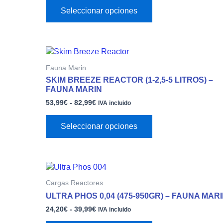
Seleccionar opciones
Rango
Este
de
producto
Fauna Marin
precios:
tiene
desde
SKIM BREEZE REACTOR (1-2,5-5 LITROS) –
múltiples
53,99€
FAUNA MARIN
variantes.
hasta
53,99
€
-
82,99
€
82,99€
IVA incluido
Las
opciones
Seleccionar opciones
se
pueden
elegir
en
Rango
Este
la
de
producto
página
Cargas Reactores
precios:
tiene
desde
de
ULTRA PHOS 0,04 (475-950GR) – FAUNA MAR
múltiples
24,20€
producto
24,20
€
-
39,99
€
variantes.
hasta
IVA incluido
39,99€
Las