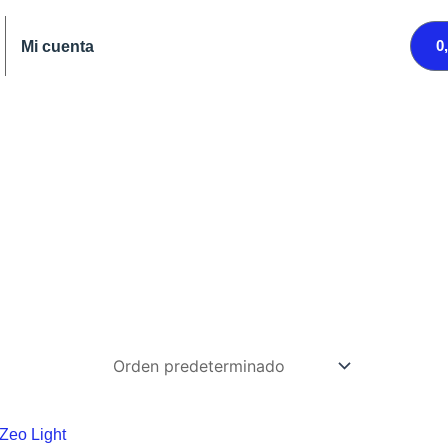
0
Mi cuenta
Rango
Este