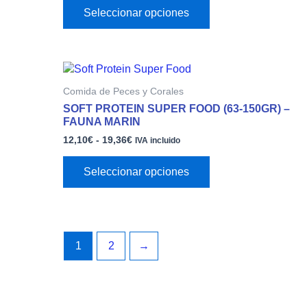
opciones
Seleccionar opciones
se
pueden
elegir
Rango
Este
en
de
producto
la
Comida de Peces y Corales
precios:
tiene
página
desde
SOFT PROTEIN SUPER FOOD (63-150GR) –
múltiples
12,10€
de
FAUNA MARIN
variantes.
hasta
producto
12,10
€
-
19,36
€
19,36€
IVA incluido
Las
opciones
Seleccionar opciones
se
pueden
elegir
en
la
1
2
→
página
de
producto