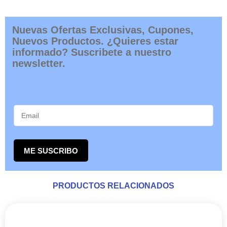
Nuevas Ofertas Exclusivas, Cupones,
Nuevos Productos. ¿Quieres estar
informado? Suscribete a nuestro
newsletter.
ME SUSCRIBO
PRODUCTOS RELACIONADOS
RANGO
Este
DE
producto