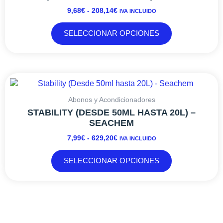
9,68€
variantes.
9,68
€
-
208,14
€
IVA INCLUIDO
HASTA
Las
208,14€
opciones
SELECCIONAR OPCIONES
se
pueden
elegir
en
RANGO
Este
la
DE
producto
página
PRECIOS:
tiene
Abonos y Acondicionadores
de
DESDE
múltiples
STABILITY (DESDE 50ML HASTA 20L) –
producto
7,99€
variantes.
SEACHEM
HASTA
Las
7,99
€
-
629,20
€
IVA INCLUIDO
629,20€
opciones
se
SELECCIONAR OPCIONES
pueden
elegir
en
la
página
de