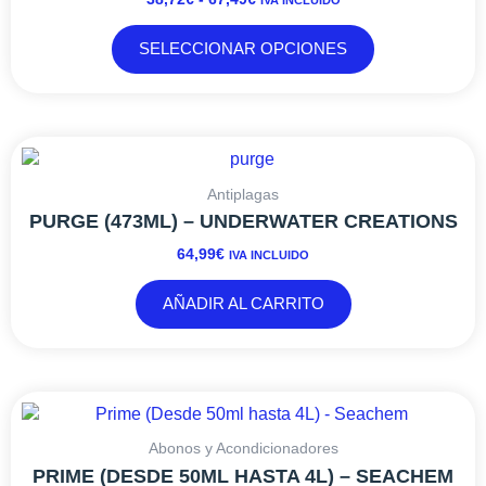
IVA INCLUIDO
SELECCIONAR OPCIONES
Antiplagas
PURGE (473ML) – UNDERWATER CREATIONS
64,99
€
IVA INCLUIDO
AÑADIR AL CARRITO
RANGO
Este
DE
producto
PRECIOS:
tiene
Abonos y Acondicionadores
DESDE
múltiples
PRIME (DESDE 50ML HASTA 4L) – SEACHEM