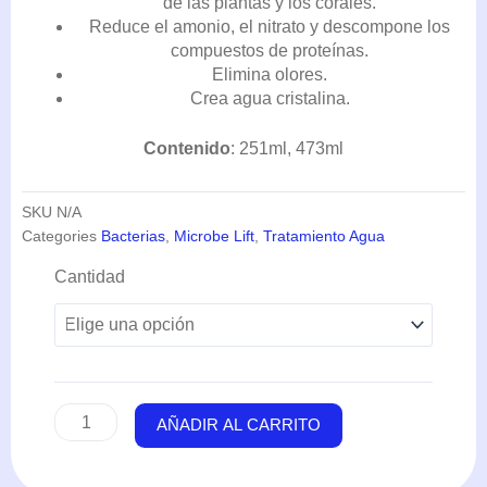
de las plantas y los corales.
Reduce el amonio, el nitrato y descompone los
compuestos de proteínas.
Elimina olores.
Crea agua cristalina.
Contenido
: 251ml, 473ml
SKU
N/A
Categories
Bacterias
,
Microbe Lift
,
Tratamiento Agua
Special
Cantidad
Blend
(251-
473ml)
-
Microbe
Lift
AÑADIR AL CARRITO
cantidad