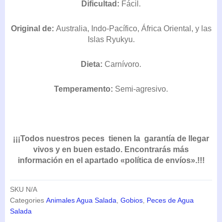
Dificultad:
Fácil.
DESDE
36,30€
Original de:
Australia, Indo-Pacífico, África Oriental, y las
HASTA
42,35€
Islas Ryukyu.
Dieta:
Carnívoro.
Temperamento:
Semi-agresivo.
¡¡¡Todos nuestros peces tienen la garantía de llegar
vivos y en buen estado. Encontrarás más
información en el apartado «política de envíos».!!!
SKU
N/A
Categories
Animales Agua Salada
,
Gobios
,
Peces de Agua
Salada