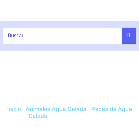
Ir
al
contenido
COMPRAR VALENCIENNEA
STRIGATA ONLINE
Inicio
/
Animales Agua Salada
/
Peces de Agua
Salada
/ Valenciennea Strigata