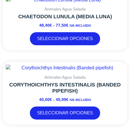
DE
producto
PRECIOS:
tiene
Animales Agua Salada
DESDE
múltiples
CHAETODON LUNULA (MEDIA LUNA)
48,40€
variantes.
48,40
€
-
77,50
€
IVA INCLUIDO
HASTA
Las
77,50€
opciones
SELECCIONAR OPCIONES
se
pueden
elegir
en
RANGO
Este
la
DE
producto
página
PRECIOS:
tiene
Animales Agua Salada
de
DESDE
múltiples
CORYTHOICHTHYS INTESTINALIS (BANDED
producto
40,00€
variantes.
PIPEFISH)
HASTA
Las
40,00
€
-
45,99
€
IVA INCLUIDO
45,99€
opciones
se
SELECCIONAR OPCIONES
pueden
elegir
en