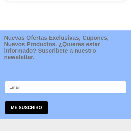
elegir
en
la
página
de
producto
Nuevas Ofertas Exclusivas, Cupones,
Nuevos Productos. ¿Quieres estar
informado? Suscribete a nuestro
newsletter.
ME SUSCRIBO