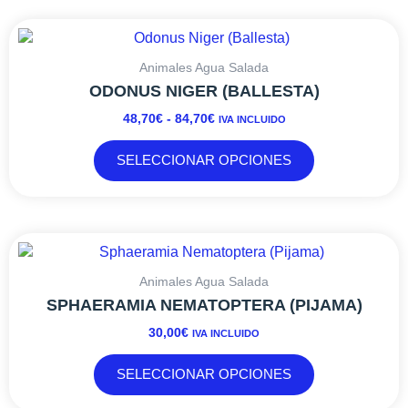
la
RANGO
Este
página
DE
producto
de
PRECIOS:
tiene
Animales Agua Salada
producto
DESDE
múltiples
ODONUS NIGER (BALLESTA)
48,70€
variantes.
48,70
€
-
84,70
€
IVA INCLUIDO
HASTA
Las
84,70€
opciones
SELECCIONAR OPCIONES
se
pueden
elegir
en
Este
la
producto
página
tiene
Animales Agua Salada
de
múltiples
SPHAERAMIA NEMATOPTERA (PIJAMA)
producto
variantes.
30,00
€
IVA INCLUIDO
Las
opciones
SELECCIONAR OPCIONES
se
pueden