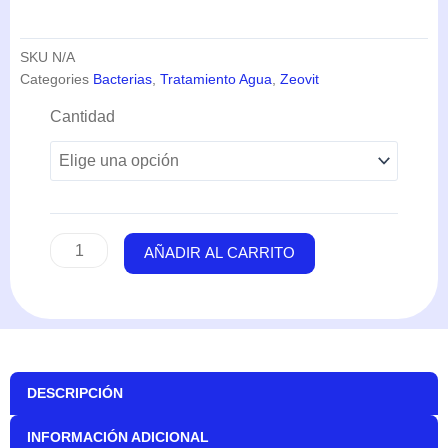
SKU
N/A
Categories
Bacterias
,
Tratamiento Agua
,
Zeovit
ZEOfood
Cantidad
Plus
(10ml-
50ml)
-
ZEOvit
cantidad
AÑADIR AL CARRITO
DESCRIPCIÓN
INFORMACIÓN ADICIONAL