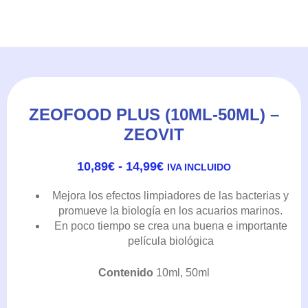
ZEOFOOD PLUS (10ML-50ML) –
ZEOVIT
RANGO
10,89
€
-
14,99
€
IVA INCLUIDO
DE
PRECIOS:
Mejora los efectos lim
piadores de las bacterias y
DESDE
promueve la biología en los acuarios marinos.
10,89€
En poco tiempo se crea una buena e importante
HASTA
película biológica
14,99€
Contenido
10ml, 50ml