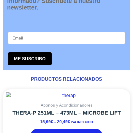
informado? Suscribete a nuestro
newsletter.
ME SUSCRIBO
PRODUCTOS RELACIONADOS
RANGO
Este
DE
producto
PRECIOS:
tiene
Abonos y Acondicionadores
DESDE
múltiples
THERA-P 251ML – 473ML – MICROBE LIFT
15,99€
variantes.
15,99
€
-
20,49
€
IVA INCLUIDO
HASTA
Las
20,49€
opciones