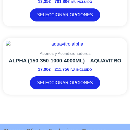
13,35
€
-
701,80
€
IVA INCLUIDO
701,80€
opciones
se
SELECCIONAR OPCIONES
pueden
elegir
en
la
RANGO
Este
página
DE
producto
de
PRECIOS:
tiene
Abonos y Acondicionadores
producto
DESDE
múltiples
ALPHA (150-350-1000-4000ML) – AQUAVITRO
17,00€
variantes.
17,00
€
-
211,75
€
IVA INCLUIDO
HASTA
Las
211,75€
opciones
SELECCIONAR OPCIONES
se
pueden
elegir
en
la
página
de