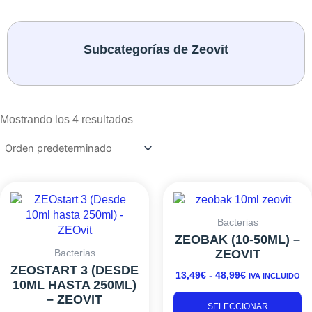
Subcategorías de Zeovit
Mostrando los 4 resultados
RANGO
Este
RANGO
Es
DE
DE
producto
pr
PRECIOS:
PRECIOS:
tiene
ti
Bacterias
DESDE
DESDE
múltiples
mú
ZEOBAK (10-50ML) –
8,49€
13,49€
variantes.
va
ZEOVIT
Bacterias
HASTA
HASTA
Las
L
ZEOSTART 3 (DESDE
13,49
€
-
48,99
€
29,99€
48,99€
IVA INCLUIDO
opciones
o
10ML HASTA 250ML)
se
s
– ZEOVIT
SELECCIONAR
pueden
p