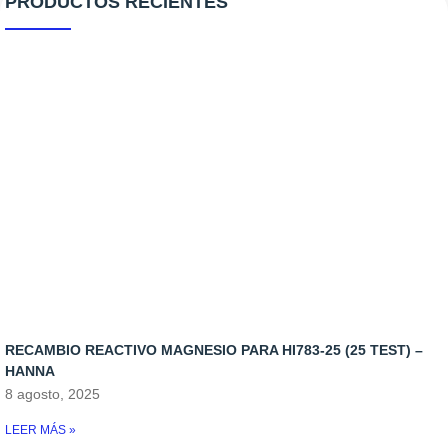
PRODUCTOS RECIENTES
Ozono
Aquascaping
Antialgas
Reactores
Bombas de movimiento
Antiplagas
Cargas Reactores
Bombas de subida
Bacterias
Recambio Skimmers
Bombas dosificadoras
Medicamento
Skimmers
Control de temperatura
Iluminacion
Osmosis
Rellenadores
RECAMBIO REACTIVO MAGNESIO PARA HI783-25 (25 TEST) –
Skymers y reactores
HANNA
8 agosto, 2025
LEER MÁS »