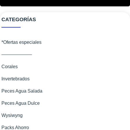
CATEGORÍAS
*Ofertas especiales
——————–
Corales
Invertebrados
Corales Blandos
Peces Agua Salada
LPS
Anemonas
Peces Agua Dulce
SPS
Cangrejos
Ángeles
Wysiwyng
Zoanthus
Caracoles
Apogones
Invertebrados dulce
Packs Ahorro
Erizos
Ballesta
Otros Agua Dulce