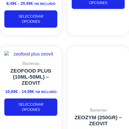
OPCIONES
8,49
€
-
29,99
€
IVA INCLUIDO
elegir
el
en
e
SELECCIONAR
la
la
OPCIONES
página
p
de
d
producto
pr
RANGO
Este
DE
producto
PRECIOS:
tiene
Bacterias
DESDE
múltiples
ZEOFOOD PLUS
10,89€
variantes.
(10ML-50ML) –
HASTA
Las
ZEOVIT
14,99€
opciones
10,89
€
-
14,99
€
IVA INCLUIDO
se
pueden
SELECCIONAR
elegir
OPCIONES
Bacterias
en
ZEOZYM (250GR) –
la
ZEOVIT
página