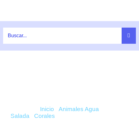
Ir
al
contenido
COMPRAR ZOANTHUS MAGICIAN
(FRAG) ONLINE
Inicio
/
Animales Agua
Salada
/
Corales
/ Zoanthus Magician (Frag)