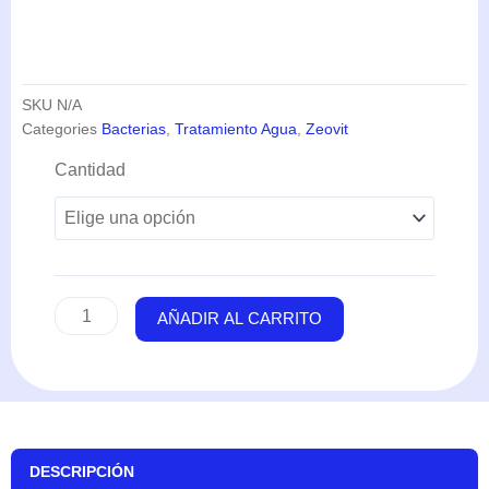
SKU
N/A
Categories
Bacterias
,
Tratamiento Agua
,
Zeovit
ZEObak
Cantidad
(10-
50ml)
-
ZEOvit
cantidad
AÑADIR AL CARRITO
DESCRIPCIÓN