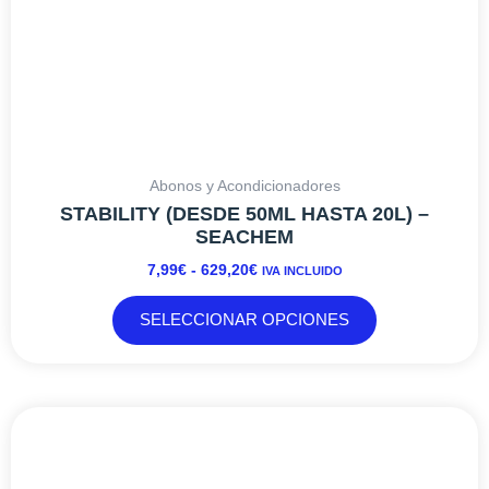
página
de
producto
Abonos y Acondicionadores
STABILITY (DESDE 50ML HASTA 20L) –
SEACHEM
7,99
€
-
629,20
€
IVA INCLUIDO
SELECCIONAR OPCIONES
RANGO
Este
DE
producto
PRECIOS:
tiene
DESDE