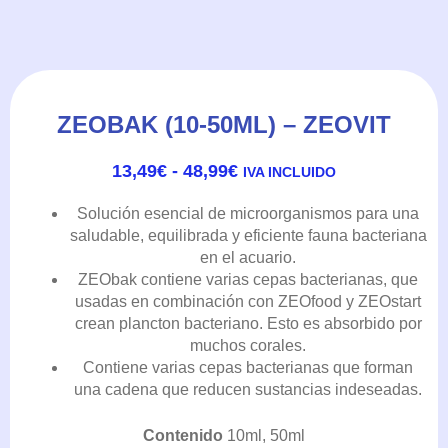
ZEOBAK (10-50ML) – ZEOVIT
RANGO
13,49
€
-
48,99
€
IVA INCLUIDO
DE
PRECIOS:
Solución esencial de microorganismos para una
DESDE
saludable, equilibrada y eficiente fauna bacteriana
13,49€
en el acuario.
HASTA
ZEO
bak contiene varias cepas bacterianas, que
48,99€
usadas en combinación con
ZEO
food y
ZEO
start
crean plancton bacteriano. Esto es absorbido por
muchos corales.
Contiene varias cepas bacterianas que forman
una cadena que reducen sustancias indeseadas.
Contenido
10ml, 50ml