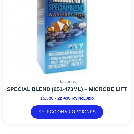
pueden
elegir
en
la
página
de
producto
Bacterias
SPECIAL BLEND (251-473ML) – MICROBE LIFT
15,99
€
-
22,49
€
IVA INCLUIDO
SELECCIONAR OPCIONES