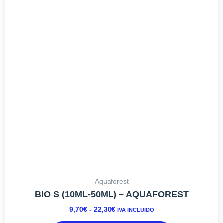
múltiples
9,70€
variantes.
HASTA
Las
22,30€
opciones
se
pueden
elegir
en
la
página
de
producto
Aquaforest
BIO S (10ML-50ML) – AQUAFOREST
9,70
€
-
22,30
€
IVA INCLUIDO