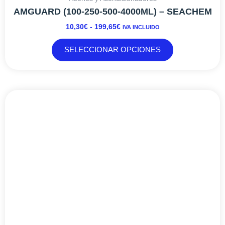
AMGUARD (100-250-500-4000ML) – SEACHEM
10,30
€
-
199,65
€
IVA INCLUIDO
SELECCIONAR OPCIONES
RANGO
Este
DE
producto
PRECIOS:
tiene
DESDE
múltiples
7,99€
variantes.
HASTA
Las
629,20€
opciones
se
pueden
elegir
en
la