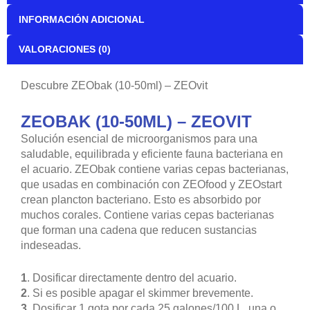
INFORMACIÓN ADICIONAL
VALORACIONES (0)
Descubre ZEObak (10-50ml) – ZEOvit
ZEOBAK (10-50ML) – ZEOVIT
Solución esencial de microorganismos para una
saludable, equilibrada y eficiente fauna bacteriana en
el acuario.
ZEO
bak contiene varias cepas bacterianas,
que usadas en combinación con
ZEO
food y
ZEO
start
crean plancton bacteriano. Esto es absorbido por
muchos corales. Contiene varias cepas bacterianas
que forman una cadena que reducen sustancias
indeseadas.
1
. Dosificar directamente dentro del acuario.
2
. Si es posible apagar el skimmer brevemente.
3
. Dosificar 1 gota por cada 25 galones/100 L. una o