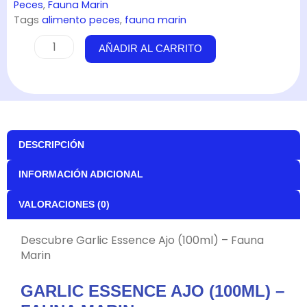
Peces
,
Fauna Marin
Tags
alimento peces
,
fauna marin
Garlic
AÑADIR AL CARRITO
Essence
Ajo
(100ml)
-
Fauna
Marin
DESCRIPCIÓN
cantidad
INFORMACIÓN ADICIONAL
VALORACIONES (0)
Descubre Garlic Essence Ajo (100ml) – Fauna
Marin
GARLIC ESSENCE AJO (100ML) –