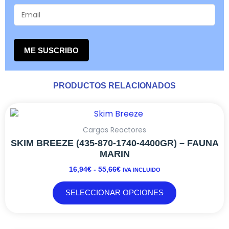
ME SUSCRIBO
PRODUCTOS RELACIONADOS
Este
RANGO
producto
DE
tiene
PRECIOS:
Cargas Reactores
DESDE
múltiples
SKIM BREEZE (435-870-1740-4400GR) – FAUNA
16,94€
variantes.
MARIN
HASTA
Las
16,94
€
-
55,66
€
IVA INCLUIDO
55,66€
opciones
se
SELECCIONAR OPCIONES
pueden
elegir
en