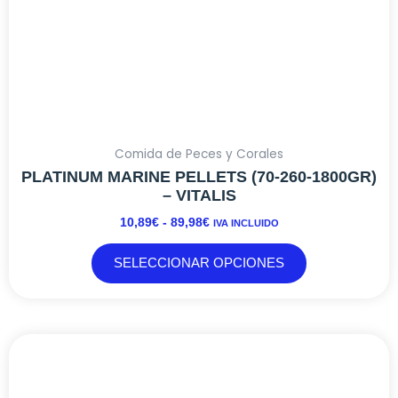
página
de
producto
Comida de Peces y Corales
PLATINUM MARINE PELLETS (70-260-1800GR)
– VITALIS
10,89
€
-
89,98
€
IVA INCLUIDO
SELECCIONAR OPCIONES
Este
RANGO
producto
DE
tiene
PRECIOS: