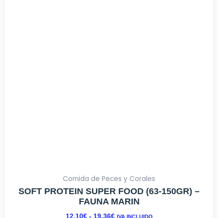
DESDE
múltiples
12,10€
variantes.
HASTA
Las
19,36€
opciones
se
pueden
elegir
en
la
página
de
producto
Comida de Peces y Corales
SOFT PROTEIN SUPER FOOD (63-150GR) –
FAUNA MARIN
12,10
€
-
19,36
€
IVA INCLUIDO