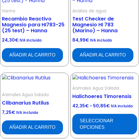
Hanna
Análisis de agua
Recambio Reactivo
Test Checker de
Magnesio para HI783-25
Magnesio HI 783
(25 test) – Hanna
(Marino) – Hanna
24,30
€
84,99
€
IVA incluido
IVA incluido
AÑADIR AL CARRITO
AÑADIR AL CARRITO
Rango
Este
de
producto
precios:
Animales Agua Salada
tiene
desde
Animales Agua Salada
Halichoeres Timorensis
múltiples
42,35€
hasta
Clibanarius Rutilus
variantes.
42,35
€
-
50,85
€
IVA incluido
50,85€
Las
7,25
€
IVA incluido
opciones
SELECCIONAR
se
AÑADIR AL CARRITO
OPCIONES
pueden
elegir